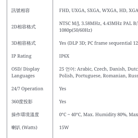
訊號相容
FHD, UXGA, SXGA, WXGA, HD, XGA
NTSC M/J, 3.58MHz, 4.43MHz PAL B/D
2D相容格式
1080p(50/60Hz)
3D相容格式
Yes (DLP 3D; PC frame sequential 1
IP Rating
IP6X
OSD/ Display
25 언어: Arabic, Czech, Danish, Dutc
Languages
Polish, Portuguese, Romanian, Russi
24/7 Operation
Yes
360度投影
Yes
操作環境溫度
0°C ~ 40°C, Max. Humidity 80%, Max
喇叭 (Watts)
15W