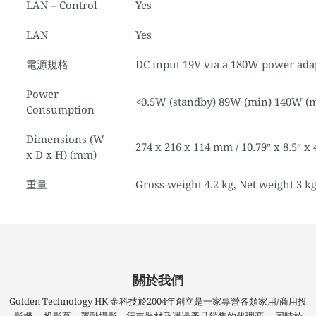
LAN – Control
Yes
LAN
Yes
電源規格
DC input 19V via a 180W power adap
Power
<0.5W (standby) 89W (min) 140W (
Consumption
Dimensions (W
274 x 216 x 114 mm / 10.79″ x 8.5″ x 
x D x H) (mm)
重量
Gross weight 4.2 kg, Net weight 3 k
關於我們
Golden Technology HK 金科技於2004年創立是一家專營各類家用/商用投