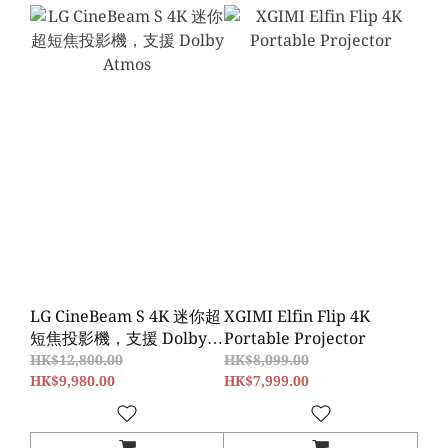
LG CineBeam S 4K 迷你超
XGIMI Elfin Flip 4K
短焦投影機，支援 Dolby
Portable Projector
Atmos
HK$12,800.00
HK$8,099.00
HK$9,980.00
HK$7,999.00