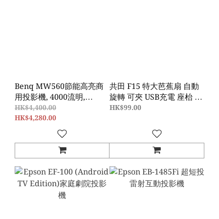
Benq MW560節能高亮商
共田 F15 特大芭蕉扇 自動
用投影機, 4000流明,
旋轉 可夾 USB充電 座枱 風
WXGA
扇
HK$4,400.00
HK$99.00
HK$4,280.00