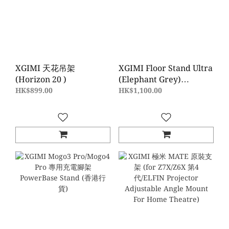
XGIMI 天花吊架
XGIMI Floor Stand Ultra
(Horizon 20 )
(Elephant Grey)
HORIZON 20 series
HK$899.00
HK$1,100.00