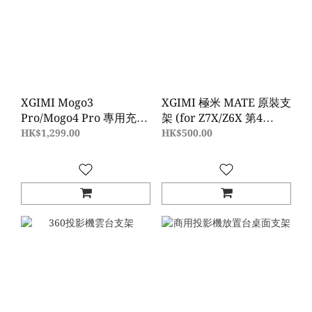
XGIMI Mogo3
XGIMI 極米 MATE 原裝支
Pro/Mogo4 Pro 專用充電
架 (for Z7X/Z6X 第4
腳架 PowerBase Stand
代/ELFIN Projector
HK$1,299.00
HK$500.00
(香港行貨)
Adjustable Angle Mount
For Home Theatre)