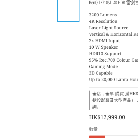
BenQ TK710STi 4K HDR 雷
3200 Lumens
4K Resolution
Laser Light Source
Vertical & Horizontal K
2x HDMI Input
10 W Speaker
HDR10 Support
95% Rec.709 Colour G
Gaming Mode
3D Capable
Up to 20,000 Lamp Hou
全店，全單 購買 滿HK$1
括投影幕及大型產品），建
詢。
HK$12,999.00
數量