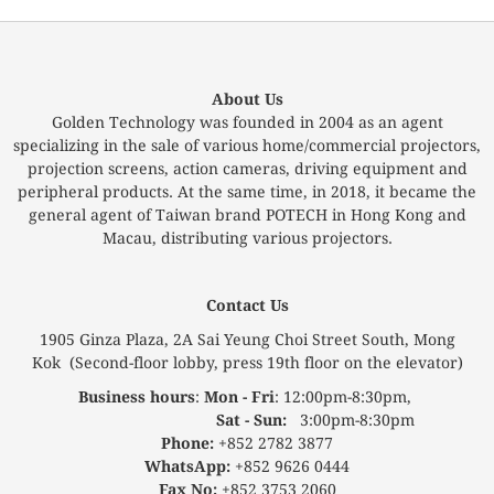
About Us
Golden Technology was founded in 2004 as an agent
specializing in the sale of various home/commercial projectors,
projection screens, action cameras, driving equipment and
peripheral products. At the same time, in 2018, it became the
general agent of Taiwan brand POTECH in Hong Kong and
Macau, distributing various projectors.
Contact Us
1905 Ginza Plaza, 2A Sai Yeung Choi Street South, Mong
Kok (Second-floor lobby, press 19th floor on the elevator)
Business hours
:
Mon - Fri
: 12:00pm-8:30pm,
Sat - Sun:
3:00pm-8:30pm
Phone:
+852 2782 3877
WhatsApp:
+852 9626 0444
Fax No:
+852 3753 2060