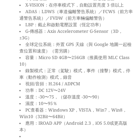
X-VISION
3
：在停車模式下，自動設置亮度
倍以上
ADAS
LDWS
FCWS
：
（車道偏離警告系統）／
（前方串
FVDW
通警告系統）／
（前方車輛偏離警告）
LBP
：截止和啟動電壓設置（恆定功率）
G-
Axis Accelerometer G-Sensor
3D
傳感器：
（
，
±3G
）
GPS
Google
全球定位系統：外置
天線（與
地圖一起檢
查位置和速度）（需另購）
Micro SD 4GB
256GB
MLC Class
容量：
〜
（推薦使用
10
）
錄製模式：正常（駕駛）模式，事件（撞擊）模式，停
車（動作檢測）模式，錄音
/
H.264 / ADPCM
視頻
音頻：
DC 12V
24V
功率：
〜
-30
75
-30
90
溫度：
〜
，（儲存溫度
〜
）
10
95
濕度：
〜
％
PC
Windows XP
VISTA
Win7
Win8
查看器：
，
，
，
，
Win10
32Bit
64Bit
（
〜
）
IROAD APP
Android 2.3
iOS 5.0
應用：
（
，
或更高版
本）