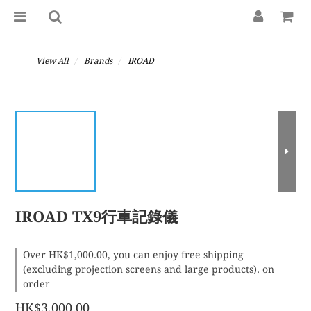
View All
Brands
IROAD
IROAD TX9行車記錄儀
Over HK$1,000.00, you can enjoy free shipping
(excluding projection screens and large products). on
order
HK$3,000.00