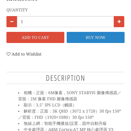
QUANTITY
ADD TO CART
BUY NOW
Add to Wishlist
DESCRIPTION
6M
SONY STARVIS
相機：正面：
像素，
圖像傳感器／
2M
FHD
背面：
像素
圖像傳感器
3.5″ IPS LCD
顯示：
（觸摸）
3K QHD
3072 x 1728
30 fps 150º
解析度：正面：
（
）
FHD
1920×1080
30 fps 150º
／背面：
（
）
/
無線上網：智能手機播放
設置，固件自動升級
ARM Cortex-A7 MP
V3
中央處理器：
核心處理器