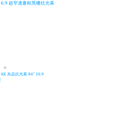
" 16:9 超窄邊畫框黑柵抗光幕
K 灰晶抗光幕 84'' 16:9
2