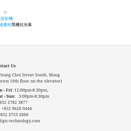
短焦投影機
超窄邊畫框
黑柵抗光幕
ntact Us
 Yeung Choi Street South, Mong
ress 19th floor on the elevator)
 - Fri
: 12:00pm-8:30pm,
at - Sun:
3:00pm-8:30pm
852 2782 3877
:
+852 9626 0444
852 3753 2060
@gtc-technology.com