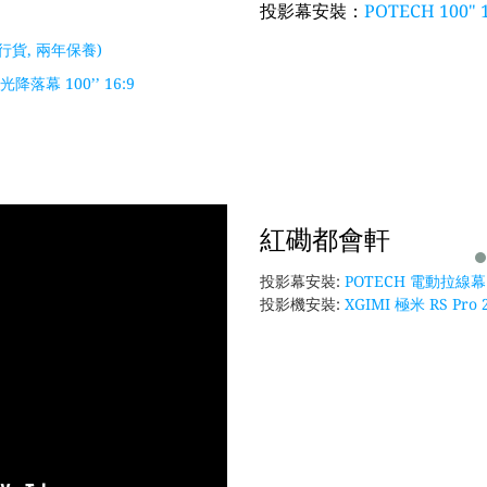
投影幕安裝：
POTECH 100
港行貨, 兩年保養)
光降落幕 100’’ 16:9
紅磡都會軒
投影幕安裝:
POTECH 電動拉線幕 4
投影機安裝:
XGIMI 極米 RS Pro 