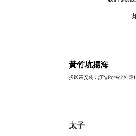
黃竹坑揚海
投影幕安裝
：訂造Potech外殼
太子