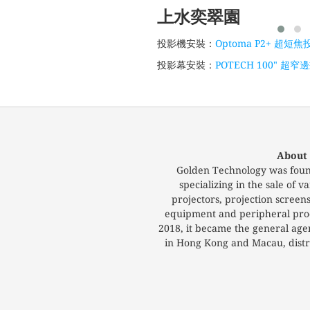
上水奕翠園
投影機安裝：
Optoma P2+ 超短
投影幕安裝：
POTECH 100" 超窄
About
Golden Technology was foun
specializing in the sale of
projectors, projection screen
equipment and peripheral prod
2018, it became the general ag
in Hong Kong and Macau, distri