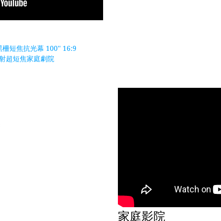
柵短焦抗光幕 100'' 16:9
K 雷射超短焦家庭劇院
裝
家庭影院