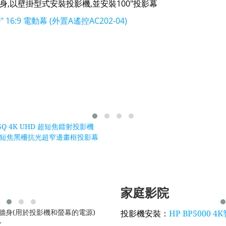
身,以壁掛型式安裝投影機,並安裝100"投影幕
100" 16:9 電動幕 (外置A遙控AC202-04)
715Q 4K UHD 超短焦鐳射投影機
短焦黑柵抗光超窄邊畫框投影幕
家庭影院
投影機安裝：
牆身(用於投影機和螢幕的電源)
HP BP5000
身