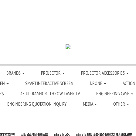
BRANDS
PROJECTOR
PROJECTOR ACCESSORIES
EEN
SMART INTERACTIVE SCREEN
DRONE
ACTION
RS
4K ULTRA SHORT THROW LASER TV
ENGINEERING CASE
ENGINEERING QUOTATION INQUIRY
MEDIA
OTHER
府部門、非牟利機構、中小企、中小學 投影機安裝報價