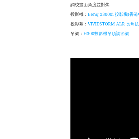
調校畫面角度並對焦
投影機：
Benq x3000i 投影機(香
投影幕：
VIVIDSTORM ALR 長焦抗
吊架：
H300投影機吊頂調節架