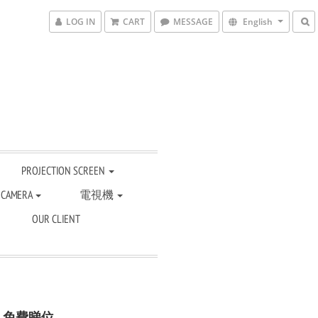
LOG IN
CART
MESSAGE
English
PROJECTION SCREEN
 CAMERA
電視機
OUR CLIENT
，
免費睇位。