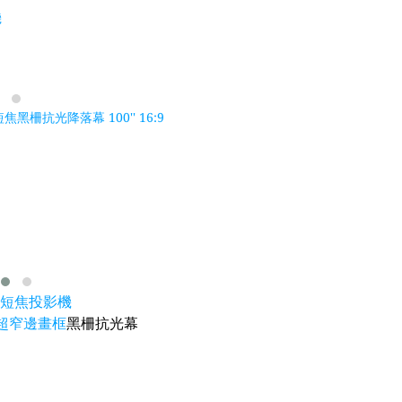
機
 短焦黑柵抗光降落幕 100'' 16:9
+ 超短焦投影機
" 超窄邊畫框
黑柵抗光幕