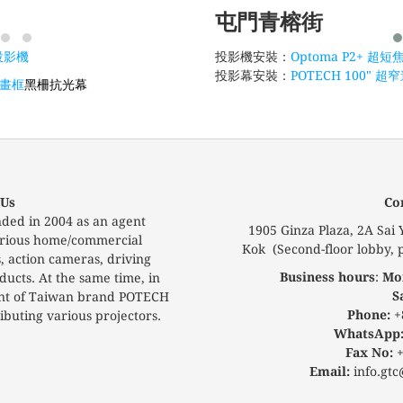
屯門青榕街
焦投影機
投影機安裝：
Optoma P2+ 超
投影幕安裝：
POTECH 100" 
邊畫框
黑柵抗光幕
 Us
Co
ded in 2004 as an agent
1905 Ginza Plaza, 2A Sai
 various home/commercial
Kok (Second-floor lobby, p
s, action cameras, driving
Business hours
:
Mon
ucts. At the same time, in
S
ent of Taiwan brand POTECH
Phone:
+
buting various projectors.
WhatsApp
Fax No:
+
Email:
info.gtc