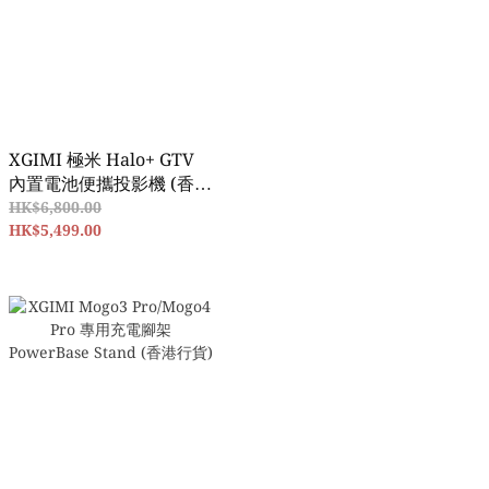
XGIMI 極米 Halo+ GTV
內置電池便攜投影機 (香港
行貨）
HK$6,800.00
HK$5,499.00