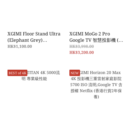
XGIMI Floor Stand Ultra
XGIMI MoGo 2 Pro
(Elephant Grey)
Google TV 智慧投影機 (2
HORIZON 20 series
年原廠保養)~ NEW~
HK$1,100.00
HK$3,998.00
HK$3,200.00
BEST of 4K
NEW