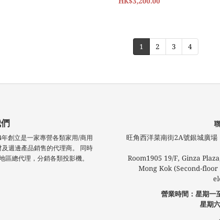
Adjustable Angle Mount
HK$3,200.00
For Home Theatre)
1
2
3
4
我們
旺角西洋菜南街2A號銀城廣場​ 1
技於2004年創立是一家專營各類家用/商用
材及週邊產品銷售的代理商。 同時
Room1905 19/F, Ginza Plaza,
 港澳地區總代理，分銷各類投影機。
Mong Kok (Second-floor l
el
營業時間：星期一
星期六
公眾假