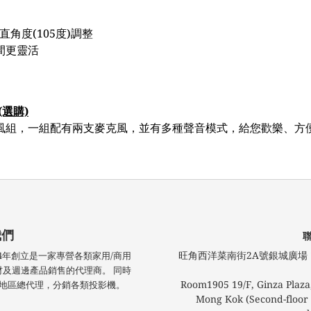
直角度(105度)調整
間更靈活
(選購)
麥克風組，一組配有兩支麥克風，並有多種聲音模式，給您歡樂、方
我們
旺角西洋菜南街2A號銀城廣場​ 1
技於2004年創立是一家專營各類家用/商用
材及週邊產品銷售的代理商。 同時
Room1905 19/F, Ginza Plaza,
 港澳地區總代理，分銷各類投影機。
Mong Kok (Second-floor l