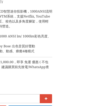
eTV
LED智慧迷你投影機，1000ANSI流明
TM系統，支援Netflix, YouTube
正、校色以及多角度腳架，使用輕
時營造。
0 ANSI lm/ 1000lm彩色亮度、
by Bose 出色音質好聲動
心動、動感、療癒4種模式
,000.00，即享 免運 優惠 ( 不包
議購買前先致電/WhatsApp查