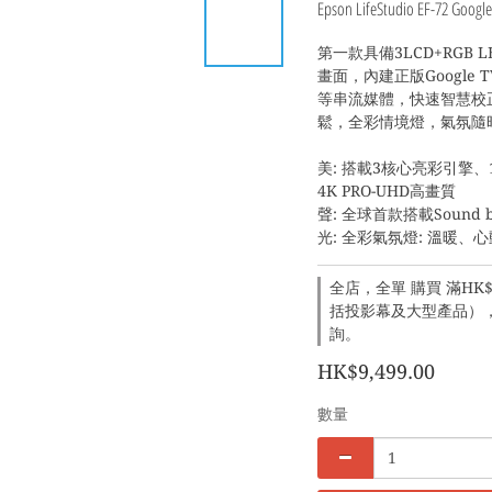
Epson LifeStudio EF-72 Googl
第一款具備3LCD+RGB 
畫面，內建正版Google TV
等串流媒體，快速智慧校
鬆，全彩情境燈，氣氛隨
美: 搭載3核心亮彩引擎、100
4K PRO-UHD高畫質
聲: 全球首款搭載Sound 
光: 全彩氣氛燈: 溫暖、
全店，全單 購買 滿HK$1
括投影幕及大型產品），建
詢。
HK$9,499.00
數量