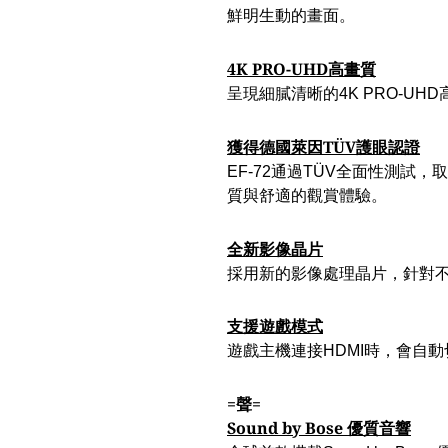
鮮明生動的畫面。
4K PRO-UHD高畫質
呈現細膩清晰的4K PRO-UH
獲得德國萊因TÜV護眼認證
EF-72通過TÜV全面性測試
質與舒適的觀賞體驗。
全新影像晶片
採用新的影像處理晶片，針對
支援遊戲模式
遊戲主機連接HDMI時，會自動
=聲=
Sound by Bose 優質音響