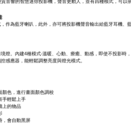
Bose 優質音響的智慧迷你投影機，聲音更動人，並有四種模式，可
能
式，作為藍牙喇叭，此外，亦可將投影機聲音輸出給藍牙耳機、
境燈。內建4種模式-溫暖、心動、療癒、動感，即使不投影時
觸控感應器，能輕鬆調整亮度與燈光模式。
面顏色，進行畫面顏色調校
新手輕鬆上手
牆上的物品
影
時，會自動黑屏