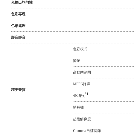
光輸出均勻性
色彩再現
色彩處理
影音靜音
色彩模式
降噪
高動態範圍
MPEG降噪
精美畫質
*1
4K增強
幀補插
超級解像度
Gamma自訂調節