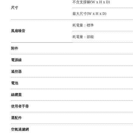
不含支撐腳(W x H x D)
尺寸
最大尺寸(W x H x D)
耗電量：標準
風扇噪音
耗電量：節能
附件
電源線
遙控器
電池
線纜蓋
使用者手冊
選配件
空氣過濾網