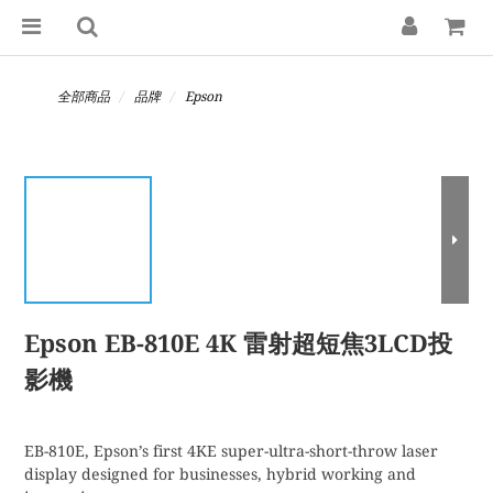
全部商品
品牌
Epson
Epson EB-810E 4K 雷射超短焦3LCD投
影機
EB-810E, Epson’s first 4KE super-ultra-short-throw laser 
display designed for businesses, hybrid working and 