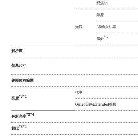
變焦比
類型
光源
LD輸入功率
*6
壽命
解析度
螢幕尺寸
鏡頭位移範圍
標準
*3*4
亮度
Quiet安靜/Extended擴展
*3*4
色彩亮度
*3*4
對比