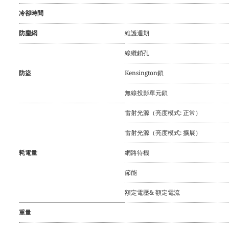
冷卻時間
防塵網
維護週期
線纜鎖孔
防盜
Kensington鎖
無線投影單元鎖
雷射光源（亮度模式: 正常）
雷射光源（亮度模式: 擴展）
耗電量
網路待機
節能
額定電壓& 額定電流
重量