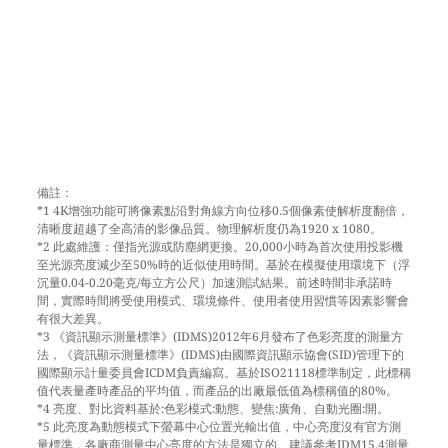
備註：
*1 4K增強功能可將像素點沿對角線方向位移0.5個像素使解析度翻倍，
清晰度超越了全高清的影像品質。物理解析度仍為1920 x 1080。
*2 此處維護：僅指光源或防塵網更換。20,000小時為首次使用投影機
至光源亮度減少至50%時的近似使用時間。基於在模擬使用環境下（浮
沉量0.04-0.20毫克/每立方公尺）加速測試結果。前述時間非承諾時
間，實際時間將受使用模式、環境條件、使用者使用習慣等因素影響會
有很大差異。
*3 《資訊顯示測量標準》(IDMS)2012年6月發布了色彩亮度的測量方
法，《資訊顯示測量標準》(IDMS)由國際資訊顯示協會(SID)管理下的
國際顯示計量委員會ICDM負責編寫。基於ISO21118標準制定，此標稱
值代表量產時產品的平均值，而產品的出廠最低值為標稱值的80%。
*4 亮度、對比資料基於:色彩模式:動態、變焦:廣角、自動光圈:開。
*5 此亮度為動態模式下螢幕中心位置光輸出值，中心亮度沒有官方測
量標準，各廠商測量中心亮度的方法是獨立的。建議參考IDM15.4測量