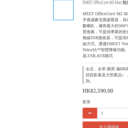
EMEET OfficeCore 
MEET OfficeCore 
牙會議麥克風揚聲器，具備
數喇叭，擁有最大的360
景推薦，可提供專業的拾音與
無線USB接收器，可提供
線方式。通過EMEET V
VoiceIA™智慧降噪功
器,USB,AUX模式
全店，全單 購買 滿HK$1
括投影幕及大型產品），建
詢。
HK$2,590.00
數量
加入購物車