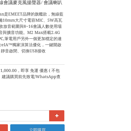
M2 Max 無線會議麥克風揚聲器/ 會議喇叭
M2 Max是EMEET品牌的旗艦款，無線藍
10mm大尺寸電容MIC、5W高瓦
°收放音範圍與8~16會議人數使用場
擴音功能。M2 Max搭載2.4G 
PC,筆電用戶另外一個更加穩定的連
oiceIA™獨家演算法優化，一鍵開啟
能、靜音啟閉、切換USB接收
,000.00，即享 免運 優惠 ( 不包
議購買前先致電/WhatsApp查
立即購買